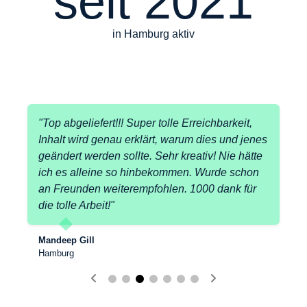
seit 
2021
in Hamburg aktiv
"Top abgeliefert!!! Super tolle Erreichbarkeit,
Inhalt wird genau erklärt, warum dies und jenes
geändert werden sollte. Sehr kreativ! Nie hätte
ich es alleine so hinbekommen. Wurde schon
an Freunden weiterempfohlen. 1000 dank für
Katharina Wenzel
Hamburg
die tolle Arbeit!"
Denise Reichert
Mendig
Thomas Sudermann
Jens F.
Hamburg
Heike Lang-Schieferdecker
Mandeep Gill
Augsburg
Hamburg
Steve Wille
Eckernförde